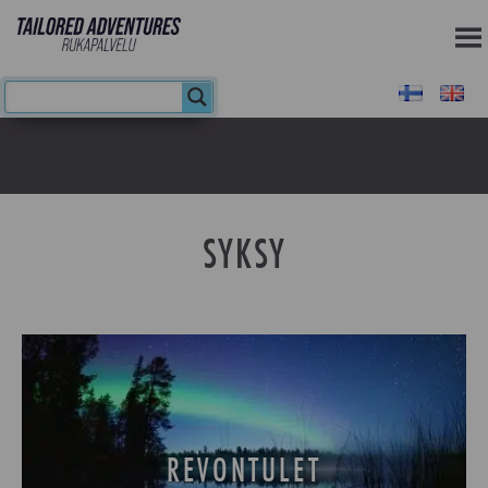
SYKSY
REVONTULET