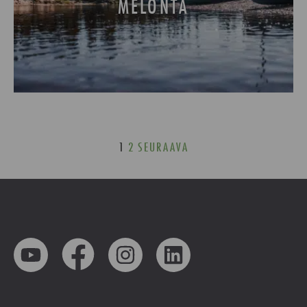
MELONTA
1
2
SEURAAVA