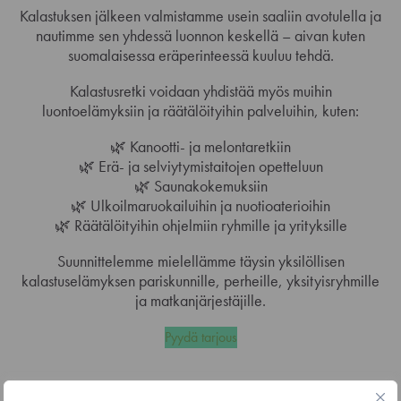
Kalastuksen jälkeen valmistamme usein saaliin avotulella ja
nautimme sen yhdessä luonnon keskellä – aivan kuten
suomalaisessa eräperinteessä kuuluu tehdä.
Kalastusretki voidaan yhdistää myös muihin
luontoelämyksiin ja räätälöityihin palveluihin, kuten:
🌿 Kanootti- ja melontaretkiin
🌿 Erä- ja selviytymistaitojen opetteluun
🌿 Saunakokemuksiin
🌿 Ulkoilmaruokailuihin ja nuotioaterioihin
🌿 Räätälöityihin ohjelmiin ryhmille ja yrityksille
Suunnittelemme mielellämme täysin yksilöllisen
kalastuselämyksen pariskunnille, perheille, yksityisryhmille
ja matkanjärjestäjille.
Pyydä tarjous