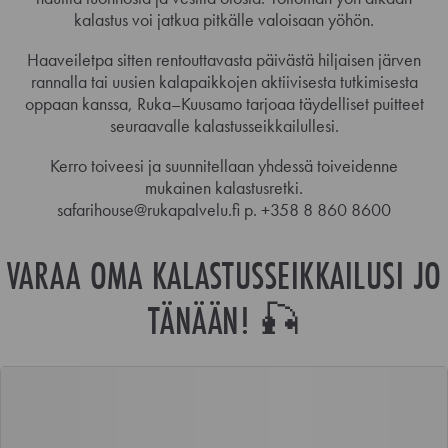
kalastus voi jatkua pitkälle valoisaan yöhön.
Haaveiletpa sitten rentouttavasta päivästä hiljaisen järven
rannalla tai uusien kalapaikkojen aktiivisesta tutkimisesta
oppaan kanssa, Ruka–Kuusamo tarjoaa täydelliset puitteet
seuraavalle kalastusseikkailullesi.
Kerro toiveesi ja suunnitellaan yhdessä toiveidenne
mukainen kalastusretki.
safarihouse@rukapalvelu.fi p. +358 8 860 8600
VARAA OMA KALASTUSSEIKKAILUSI JO
TÄNÄÄN! 🎣