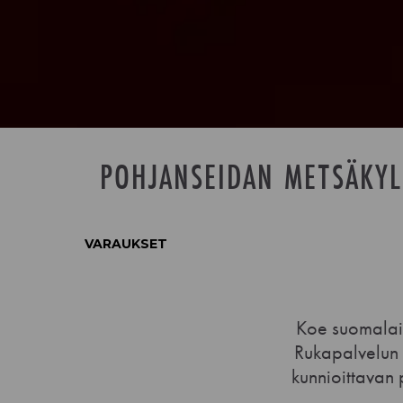
POHJANSEIDAN METSÄKYL
VARAUKSET
Koe suomalais
Elokuu
Rukapalvelun 
kunnioittavan 
ma
ti
ke
to
pe