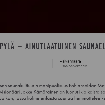
PYLÄ – AINUTLAATUINEN SAUNAE
Päivämäärä
Lisää päivämäärä
en saunakulttuurin monipuolisuus Pohjanseidan Me
visionääri Jokke Kämäräinen on luonut ikiaikaista s
paikan, jossa kolme erilaista saunaa hemmottelee k
la
su
ma
ti