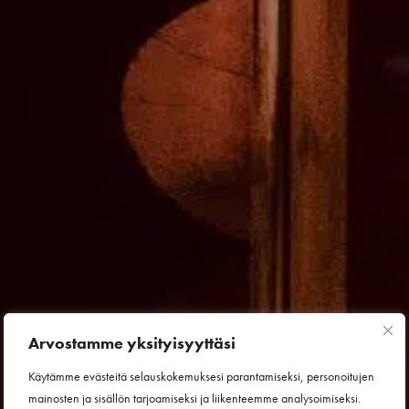
Arvostamme yksityisyyttäsi
Käytämme evästeitä selauskokemuksesi parantamiseksi, personoitujen
mainosten ja sisällön tarjoamiseksi ja liikenteemme analysoimiseksi.