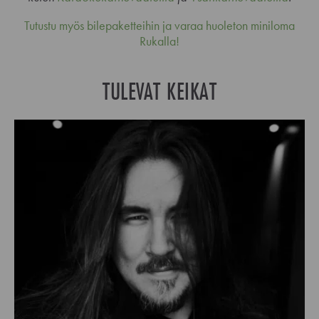
Tutustu myös bilepaketteihin ja varaa huoleton miniloma
Rukalla!
TULEVAT KEIKAT