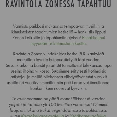
RAVINTOLA ZONESSA TAPAHTUU
Varmista paikkasi mukaansa tempaavan musiikin ja
ikimuistoisten tapahtumien keskellä – hanki siis lippusi
Zonen keikoille ja tapahtumiin ajoissa!
Ennakkoliput
myydään Ticketmasterin kautta.
Ravintola Zonen viihdekeidas keskellä Rukankylää
marssittaa lavalle huippuesiintyjiä läpi vuoden.
Sesonkiaikoina bändit ja artistit tanssittavat bilekansaa jopa
useina iltoina viikossa. Suosimme erityisesti kotimaisia
artisteja, ja meillä bilekansaa viihdyttävät tutut suosikit
useilta eri vuosikymmeniltä: niin paikkansa vakiinnuttaneet
konkarit kuin nousevat kyvytkin.
Tavoitteenamme on pitää monot liikkeessä vuoden
ympäri ja tarjoilla yli 100 liveiltaa vuodessa! Olemme
laajasti mukana Rukan legendaarisissa tapahtumissa,
kuten
Karaokekarnevaaleilla
ja
Ysärikarnevaaleilla
.