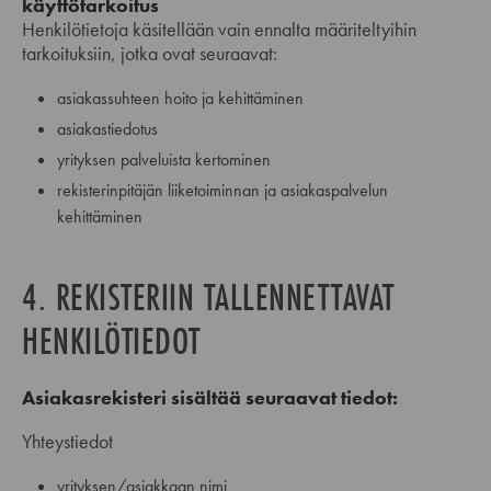
käyttötarkoitus
Henkilötietoja käsitellään vain ennalta määriteltyihin
tarkoituksiin, jotka ovat seuraavat:
asiakassuhteen hoito ja kehittäminen
asiakastiedotus
yrityksen palveluista kertominen
rekisterinpitäjän liiketoiminnan ja asiakaspalvelun
kehittäminen
4. REKISTERIIN TALLENNETTAVAT
HENKILÖTIEDOT
Asiakasrekisteri sisältää seuraavat tiedot:
Yhteystiedot
yrityksen/asiakkaan nimi