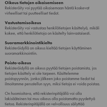
Oikeus tietojen oikaisemiseen
Rekisteröity voi pyytää oikaisemaan häntä koskevat
virheelliset tai puutteelliset tiedot.
Vastustamisoikeus
Rekisteröity voi vastustaa henkilötietojen käsittelyä, mikäli
kokee, että henkilötietoja on käsitelty lainvastaisesti.
Suoramarkkinointikielto
Rekisteröidyllä on oikeus kieltää tietojen käyttäminen
suoramarkkinointiin.
Poisto-oikeus
Rekisteröidyllä on oikeus pyytää tietojen poistamista, jos
tietojen käsittely ei ole tarpeen. Käsittelemme
poistopyynnön, jonka jälkeen joko poistamme tiedot tai
ilmoitamme perustellun syyn, miksi tietoja ei voida poistaa.
On huomioitava, että rekisterinpitäjällä voi olla
lakisääteinen tai muu oikeus olla poistamatta pyydettyä
tietoa. Rekisterinpitäjällä on velvollisuus säilyttää