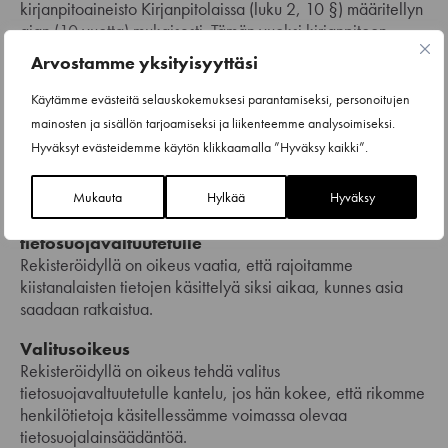
kirjanpitoaineisto Kirjanpitolaissa (luku 2, 10 §) määritellyn
ajan (10 vuotta) mukaisesti. Tämän vuoksi kirjanpitoon
liittyvää aineistoa ei voida poistaa ennen määräajan
Arvostamme yksityisyyttäsi
umpeutumista.
Käytämme evästeitä selauskokemuksesi parantamiseksi, personoitujen
Suostumuksen peruuttaminen
mainosten ja sisällön tarjoamiseksi ja liikenteemme analysoimiseksi.
Jos rekisteröityä koskeva henkilötietojen käsittely perustuu
Hyväksyt evästeidemme käytön klikkaamalla ”Hyväksy kaikki”.
ainoastaan suostumukseen, eikä esim. asiakkuuteen tai
jäsenyyteen, voi rekisteröity peruuttaa suostumuksen.
Mukauta
Hylkää
Hyväksy
Rekisteröity voi valittaa päätöksestä
tietosuojavaltuutetulle
Rekisteröidyllä on oikeus vaatia, että rajoitamme
kiistanalaisten tietojen käsittelyä siksi aikaa, kunnes asia
saadaan ratkaistua.
Valitusoikeus
Rekisteröidyllä on oikeus tehdä valitus
tietosuojavaltuutetulle kantelu, jos hän kokee, että rikomme
henkilötietoja käsitellessämme voimassa olevaa
tietosuojalainsäädäntöä.