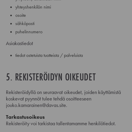
yhteyshenkilön nimi
osoite
sähköposti
puhelinnumero
Asiakastiedot
tiedot ostetuista tuotteista / palveluista
5. REKISTERÖIDYN OIKEUDET
Rekisteröidyllä on seuraavat oikeudet, joiden käyttämistä
koskevat pyynnöt tulee tehdä osoitteeseen
jouko.kamarainen@davas.site.
Tarkastusoikeus
Rekisteröity voi tarkistaa tallentamamme henkilötiedot.