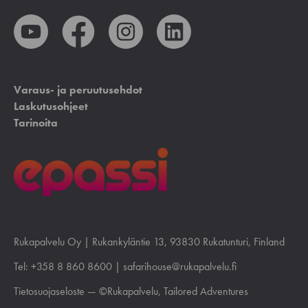
Varaus- ja peruutusehdot
Laskutusohjeet
Tarinoita
Rukapalvelu Oy |
Rukankyläntie 13
, 93830 Rukatunturi, Finland
Tel:
+358 8 860 8600
|
safarihouse@rukapalvelu.fi
Tietosuojaseloste
— ©Rukapalvelu, Tailored Adventures