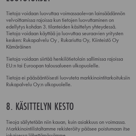
Tietoja voidaan luovuttaa voimassaolevan lainsäädännön
velvoittamissa rajoissa kun tietojen luovuttaminen on
edellytys kohdan 3. tilanteiden käsittelyn yhteydessä.
Tietoja voidaan käyttää ja luovuttaa seuraavien yritysten
kesken: Rukapalvelu Oy , Rukariutta Oy, Kiinteistö Oy
Kämäräinen
Tietoja voidaan siirtää henkilötietolain sallimissa rajoissa
EU:n tai Euroopan talousalueen ulkopuolelle.
Tietoja ei pääsääntöisesti luovuteta markkinointitarkoituksiin
Rukapalvelu Oy:n ulkopuolelle.
8. KÄSITTELYN KESTO
Tieoja säilytetään niin kauan, kuin asiakkuus on voimassa.
Markkinointilistaltamme rekisteröity pääsee poistumaan itse
jokaisessa lähettämässämme