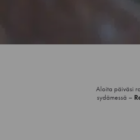
Aloita päiväsi r
sydämessä –
R