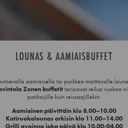
LOUNAS & AAMIAISBUFFET
avitsevalla aamiaisella tai poikkea maittavalle loun
avintola Zonen buffetit
tarjoavat reilua ruokaa ni
patikoijille kuin reissaajillekin.
Aamiainen päivittäin klo 8.00–10.00
Kotiruokalounas arkisin klo 11.00–14.00
Grilli avoinna joka päivä klo 10.00-04.00