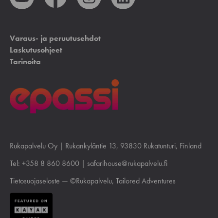
Varaus- ja peruutusehdot
Laskutusohjeet
Tarinoita
Rukapalvelu Oy |
Rukankyläntie 13
, 93830 Rukatunturi, Finland
Tel:
+358 8 860 8600
|
safarihouse@rukapalvelu.fi
Tietosuojaseloste
— ©Rukapalvelu, Tailored Adventures