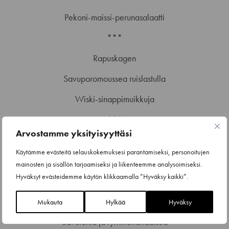
Pekoni-maissi-perunasalaatti
***
Rapuskagen
Savuporomoussea ruislastulla
Wiski-sinappimuikkuja
***
Arvostamme yksityisyyttäsi
Perunarieskaa
Käytämme evästeitä selauskokemuksesi parantamiseksi, personoitujen
Saaristolaisleipää
mainosten ja sisällön tarjoamiseksi ja liikenteemme analysoimiseksi.
Hyväksyt evästeidemme käytön klikkaamalla ”Hyväksy kaikki”.
Voita ja tuorejuustoa
***
Mukauta
Hylkää
Hyväksy
Savulohta ja tyrnihollandaisea