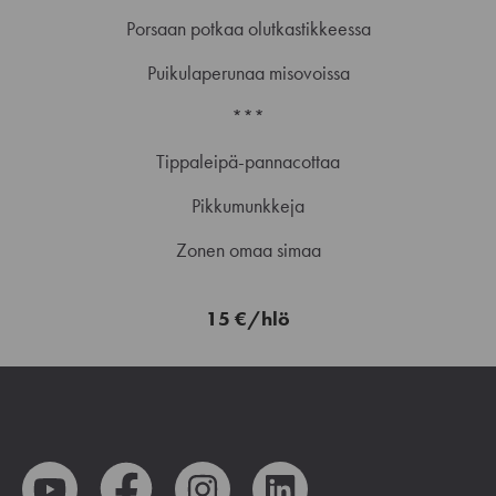
Porsaan potkaa olutkastikkeessa
Puikulaperunaa misovoissa
***
Tippaleipä-pannacottaa
Pikkumunkkeja
Zonen omaa simaa
15 €/hlö