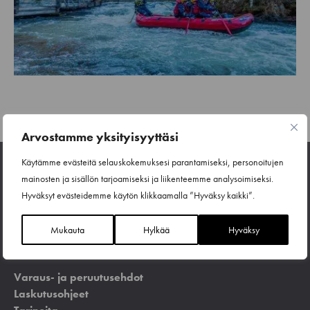
Arvostamme yksityisyyttäsi
Käytämme evästeitä selauskokemuksesi parantamiseksi, personoitujen
mainosten ja sisällön tarjoamiseksi ja liikenteemme analysoimiseksi.
Hyväksyt evästeidemme käytön klikkaamalla ”Hyväksy kaikki”.
Mukauta
Hylkää
Hyväksy
Varaus- ja peruutusehdot
Laskutusohjeet