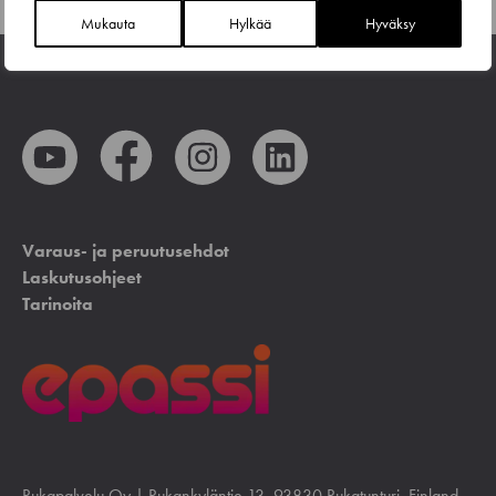
Mukauta
Hylkää
Hyväksy
Varaus- ja peruutusehdot
Laskutusohjeet
Tarinoita
Rukapalvelu Oy |
Rukankyläntie 13
, 93830 Rukatunturi, Finland