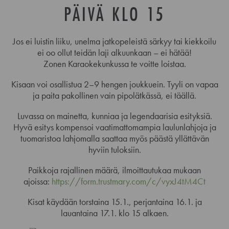
PÄIVÄ KLO 15
Jos ei luistin liiku, unelma jatkopeleistä särkyy tai kiekkoilu
ei oo ollut teidän laji alkuunkaan – ei hätää!
Zonen Karaokekunkussa te voitte loistaa.
Kisaan voi osallistua 2–9 hengen joukkuein. Tyyli on vapaa
ja paita pakollinen vain pipolätkässä, ei täällä.
Luvassa on mainetta, kunniaa ja legendaarisia esityksiä.
Hyvä esitys kompensoi vaatimattomampia laulunlahjoja ja
tuomaristoa lahjomalla saattaa myös päästä yllättävän
hyviin tuloksiin.
Paikkoja rajallinen määrä, ilmoittautukaa mukaan
ajoissa:
https://form.trustmary.com/c/vyxJ4tM4Ct
Kisat käydään torstaina 15.1., perjantaina 16.1. ja
lauantaina 17.1. klo 15 alkaen.