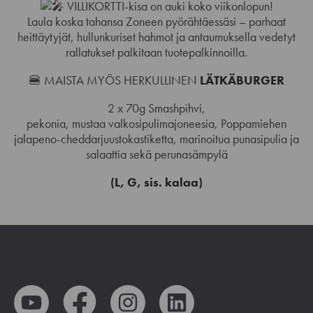
VILLIKORTTI-kisa on auki koko viikonlopun!
Laula koska tahansa Zoneen pyörähtäessäsi – parhaat
heittäytyjät, hullunkuriset hahmot ja antaumuksella vedetyt
rallatukset palkitaan tuotepalkinnoilla.
🍔 MAISTA MYÖS HERKULLINEN
LÄTKÄBURGER
2 x 70g Smashpihvi,
pekonia, mustaa valkosipulimajoneesia, Poppamiehen
jalapeno-cheddarjuustokastiketta, marinoitua punasipulia ja
salaattia sekä perunasämpylä
(L, G, sis
.
k
alaa)