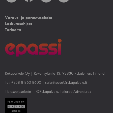
Varaus- ja peruutusehdot
Laskutusohjeet
Tarinoita
Rukapalvelu Oy |
Rukankyläntie 13
, 93830 Rukatunturi, Finland
Tel:
+358 8 860 8600
|
safarihouse@rukapalvelu.fi
Tietosuojaseloste
— ©Rukapalvelu, Tailored Adventures