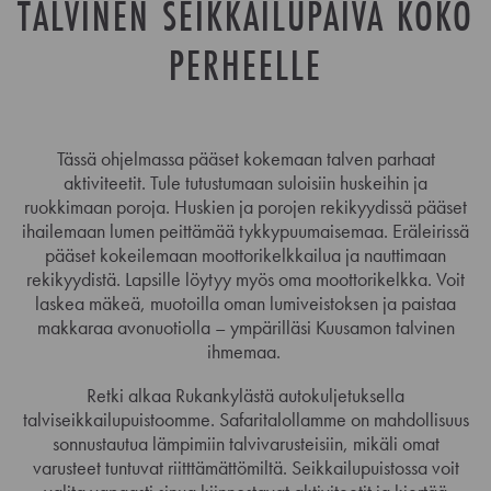
TALVINEN SEIKKAILUPÄIVÄ KOKO
PERHEELLE
Tässä ohjelmassa pääset kokemaan talven parhaat
aktiviteetit. Tule tutustumaan suloisiin huskeihin ja
ruokkimaan poroja. Huskien ja porojen rekikyydissä pääset
ihailemaan lumen peittämää tykkypuumaisemaa. Eräleirissä
pääset kokeilemaan moottorikelkkailua ja nauttimaan
rekikyydistä. Lapsille löytyy myös oma moottorikelkka. Voit
laskea mäkeä, muotoilla oman lumiveistoksen ja paistaa
makkaraa avonuotiolla – ympärilläsi Kuusamon talvinen
ihmemaa.
Retki alkaa Rukankylästä autokuljetuksella
talviseikkailupuistoomme. Safaritalollamme on mahdollisuus
sonnustautua lämpimiin talvivarusteisiin, mikäli omat
varusteet tuntuvat riitttämättömiltä. Seikkailupuistossa voit