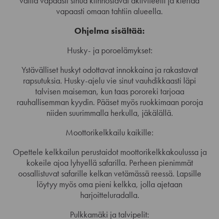
valita vapaasti sinua kiinnostavat aktiviteetit ja kiertää
vapaasti omaan tahtiin alueella.
Ohjelma sisältää:
Husky- ja poroelämykset:
Ystävälliset huskyt odottavat innokkaina ja rakastavat
rapsutuksia. Husky-ajelu vie sinut vauhdikkaasti läpi
talvisen maiseman, kun taas pororeki tarjoaa
rauhallisemman kyydin. Pääset myös ruokkimaan poroja
niiden suurimmalla herkulla, jäkälällä.
Moottorikelkkailu kaikille:
Opettele kelkkailun perustaidot moottorikelkkakoulussa ja
kokeile ajoa lyhyellä safarilla. Perheen pienimmät
oosallistuvat safarille kelkan vetämässä reessä. Lapsille
löytyy myös oma pieni kelkka, jolla ajetaan
harjoitteluradalla.
Pulkkamäki ja talvipelit: